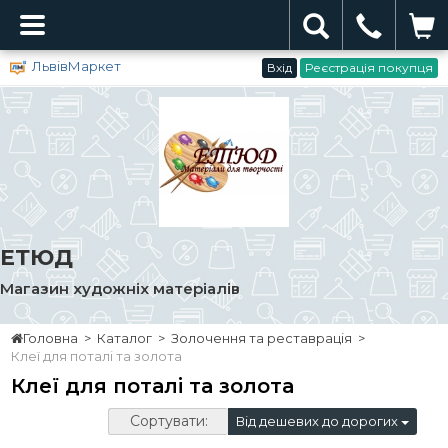
ЛьвівМаркет
Вхід
Реєстрація покупця
ЕТЮД
Магазин художніх матеріалів
Головна
>
Каталог
>
Золочення та реставрація
>
Клеї для поталі та золота
Клеї для поталі та золота
Сортувати:
Від дешевих до дорогих