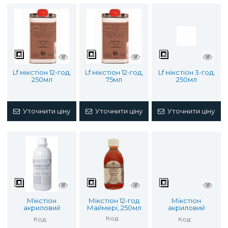
Lf мікстіон 12-год,
Lf мікстіон 12-год,
Lf мікстіон 3-год,
250мл
75мл
250мл
Уточнити ціну
Уточнити ціну
Уточнити ціну
Мікстіон
Мікстіон 12-год
Мікстіон
акриловий
Маймері, 250мл
акриловий
(Німеччина)
(Німеччина)
Код:
Код:
Код:
50мл (Норіс)
1000мл