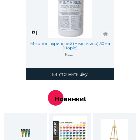
Мікстіон акриловий (Німеччина) 50мл
(Норіс)
Код:
Уточнити ціну
Новинки!