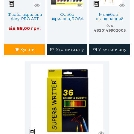
Фарба акрилова
Фарба
Мольберт
Acryl PRO ART
акрилова, ROSA
стаціонарний
Kompozit 75 мл
Gallery 60мл.
№41 А ROSA
Код:
Studio
від 88,00 грн.
4820149902005
Купити
Уточнити ціну
Уточнити ціну