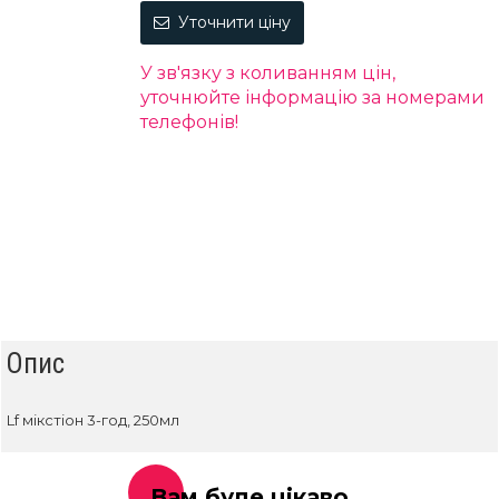
Уточнити ціну
У зв'язку з коливанням цін,
уточнюйте інформацію за номерами
телефонів!
Опис
Lf мікстіон 3-год, 250мл
Вам буде цікаво