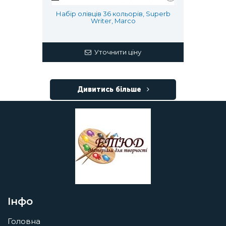
Набір олівців 36 кольорів, Superb
Writer, Marco
Уточнити ціну
Дивитись більше
Інфо
Головна