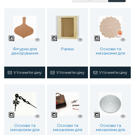
Фігурки для
Рамки
Основи та
декорування
механізми для
годинників
Уточнити ціну
Уточнити ціну
Уточнити ціну
Основи та
Основи та
Основи та
механізми для
механізми для
механізми для
годинників
годинників
годинників