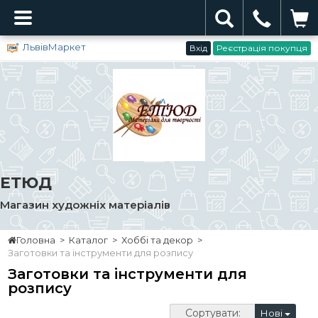
ЛьвівМаркет
Вхід
Реєстрація покупця
ЕТЮД
Магазин художніх матеріалів
Головна
>
Каталог
>
Хоббі та декор
>
Заготовки та інструменти для розпису
Заготовки та інструменти для
розпису
Сортувати:
Нові