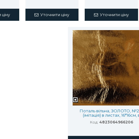
 ціну
Уточнити ціну
Уточнити ціну
Поталь вільна, ЗОЛОТО, №2,
(імітація) в листах, 16*16см, 
карт.буклеті, 20лист.
Код:
4823064966206