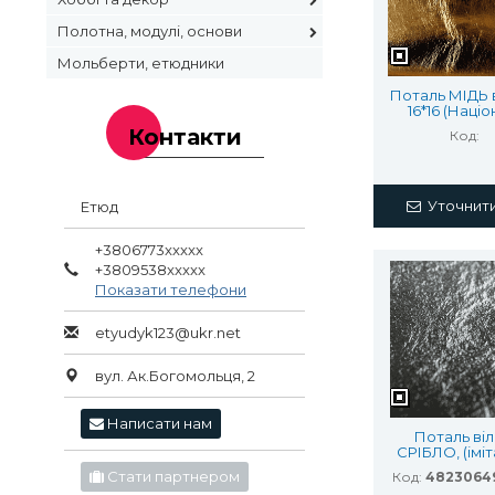
Полотна, модулі, основи
Мольберти, етюдники
Поталь МІДЬ 
16*16 (Націо
Італія) 25л
Контакти
Код:
Уточнити
Етюд
+3806773xxxxx
+3809538xxxxx
Показати телефони
etyudyk123@ukr.net
вул. Ак.Богомольця, 2
Написати нам
Поталь віл
СРІБЛО, (іміт
листах, 16х1
Стати партнером
Код:
4823064
карт.буклеті, 