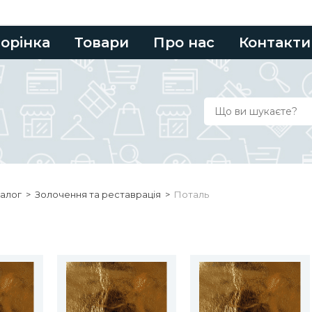
торінка
Товари
Про нас
Контакти
алог
>
Золочення та реставрація
>
Поталь