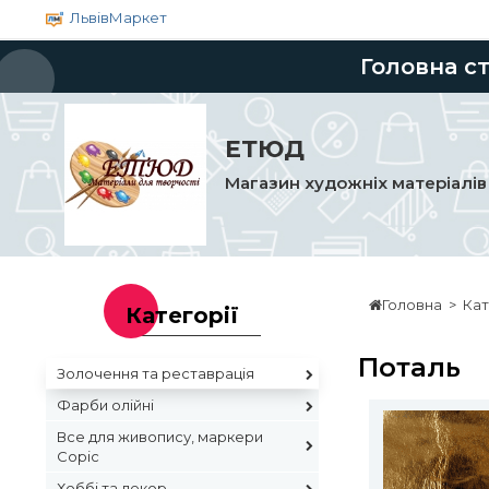
ЛьвівМаркет
Головна с
ЕТЮД
Магазин художніх матеріалів
Головна
>
Кат
Категорії
Поталь
Золочення та реставрація
Фарби олійні
Все для живопису, маркери
Copic
Хоббі та декор