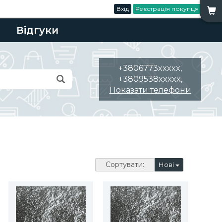
Вхід
Реєстрація покупця
Відгуки
+3806773xxxxx,
+3809538xxxxx,
Показати телефони
Сортувати:
Нові