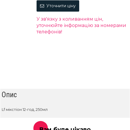
Уточнити ціну
У зв'язку з коливанням цін,
уточнюйте інформацію за номерами
телефонів!
Опис
Lf мікстіон 12-год, 250мл
Вам буде цікаво