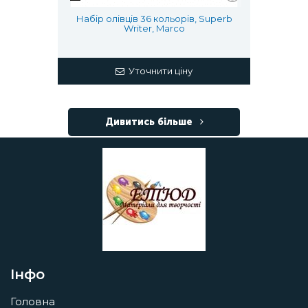
Набір олівців 36 кольорів, Superb
Writer, Marco
Уточнити ціну
Дивитись більше
Інфо
Головна