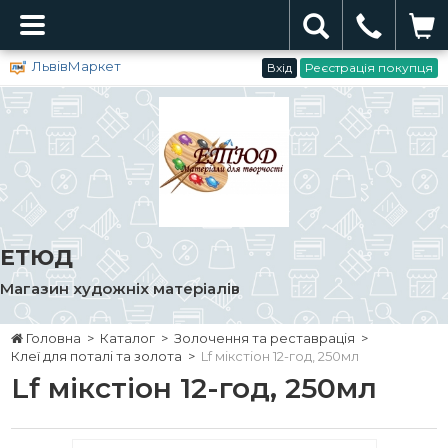
ЛьвівМаркет
Вхід
Реєстрація покупця
ЕТЮД
Магазин художніх матеріалів
Головна
>
Каталог
>
Золочення та реставрація
>
Клеї для поталі та золота
>
Lf мікстіон 12-год, 250мл
Lf мікстіон 12-год, 250мл