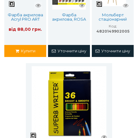
Фарба акрилова
Фарба
Мольберт
Acryl PRO ART
акрилова, ROSA
стаціонарний
Kompozit 75 мл
Gallery 60мл.
№41 А ROSA
Код:
Studio
від 88,00 грн.
4820149902005
Купити
Уточнити ціну
Уточнити ціну